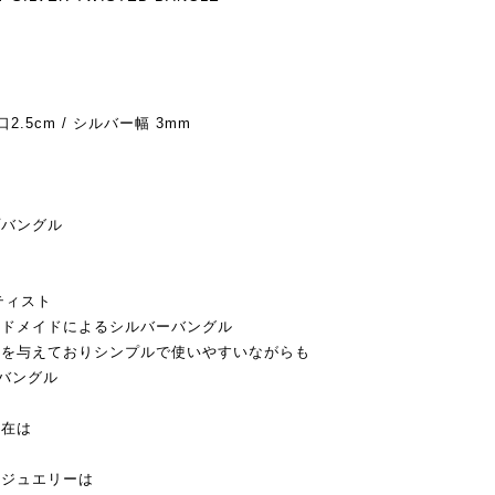
5cm / シルバー幅 3mm
プバングル
ティスト
ンドメイドによるシルバーバングル
徴を与えておりシンプルで使いやすいながらも
たバングル
存在は
ンジュエリーは