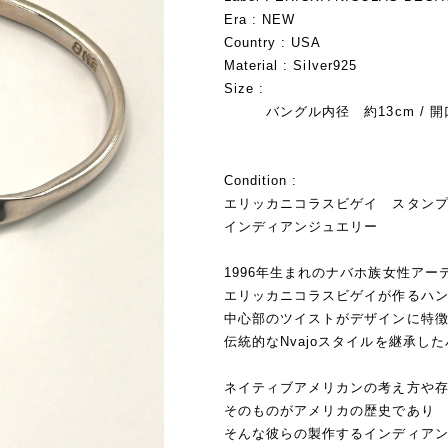
Era : NEW
Country : USA
Material : Silver925
Size :
バングル内径 約13cm / 開口2.
Condition :
エリッカニコラスビゲイ スタン
インディアンジュエリー
1996年生まれのナバホ族女性アー
エリッカニコラスビゲイが作るハ
中心部のツイストがデザインに特
伝統的なNvajoスタイルを継承し
ネイティブアメリカンの考え方や
そのものがアメリカの歴史であり
そんな彼らの製作するインディア