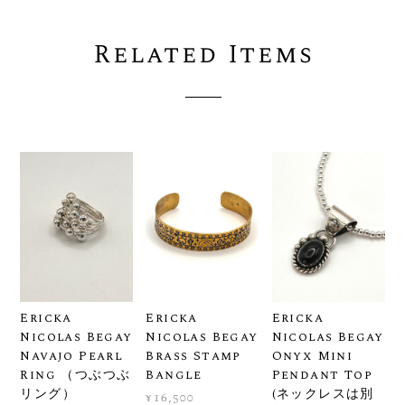
Related Items
Ericka
Ericka
Ericka
Nicolas Begay
Nicolas Begay
Nicolas Begay
Navajo Pearl
Brass Stamp
Onyx Mini
Ring （つぶつぶ
Bangle
Pendant Top
リング）
(ネックレスは別
¥16,500