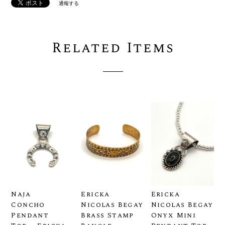
通報する
Related Items
Naja
Ericka
Ericka
Concho
Nicolas Begay
Nicolas Begay
Pendant
Brass Stamp
Onyx Mini